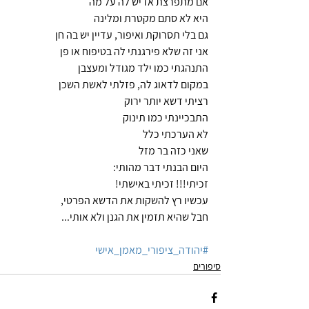
אם מתפרצת אז יש לה על מה 
היא לא סתם מקטרת ומלינה
גם בלי תסרוקת ואיפור, עדיין יש בה חן 
אני זה שלא פירגנתי לה בטיפוח או פן 
התנהגתי כמו ילד מגודל ומעצבן
במקום לדאוג לה, פזלתי לאשת השכן
רציתי דשא יותר ירוק
התבכיינתי כמו תינוק
לא הערכתי כלל
שאני כזה בר מזל
היום הבנתי דבר מהותי:
זכיתי!!! זכיתי באישתי!
עכשיו רץ להשקות את הדשא הפרטי,
חבל שהיא תזמין את הגנן ולא אותי...
#יהודה_ציפורי_מאמן_אישי
סיפורים