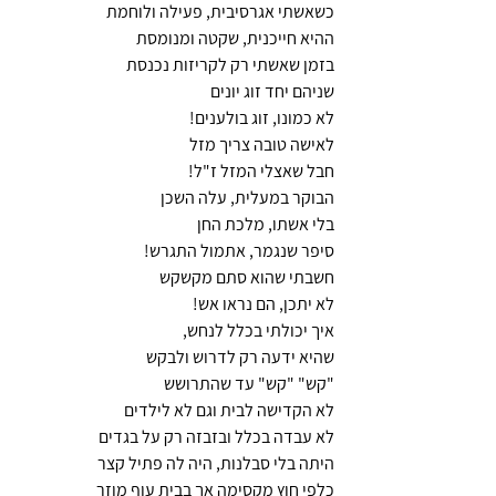
כשאשתי אגרסיבית, פעילה ולוחמת
ההיא חייכנית, שקטה ומנומסת
בזמן שאשתי רק לקריזות נכנסת
שניהם יחד זוג יונים
לא כמונו, זוג בולענים!
לאישה טובה צריך מזל
חבל שאצלי המזל ז"ל!
הבוקר במעלית, עלה השכן 
בלי אשתו, מלכת החן
סיפר שנגמר, אתמול התגרש!
חשבתי שהוא סתם מקשקש
לא יתכן, הם נראו אש!
איך יכולתי בכלל לנחש,
שהיא ידעה רק לדרוש ולבקש  
"קש" "קש" עד שהתרושש
לא הקדישה לבית וגם לא לילדים
לא עבדה בכלל ובזבזה רק על בגדים
היתה בלי סבלנות, היה לה פתיל קצר
כלפי חוץ מקסימה אך בבית עוף מוזר