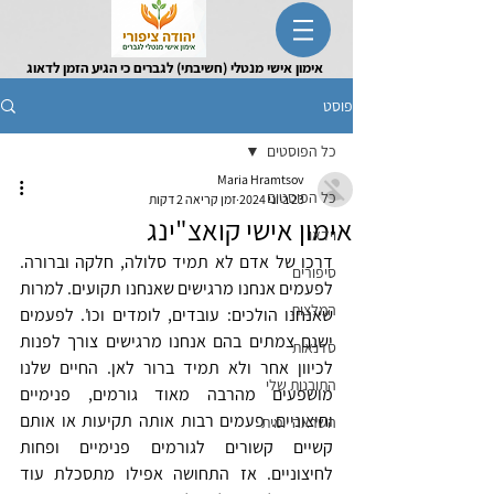
אימון אישי מנטלי (חשיבתי) לגברים כי הגיע הזמן לדאוג
לעצמך
פוסט
כל הפוסטים
Maria Hramtsov
כל הפוסטים
23 ביוני 2024
זמן קריאה 2 דקות
אימון אישי קואצ"ינג
וידאו
דרכו של אדם לא תמיד סלולה, חלקה וברורה. 
סיפורים
לפעמים אנחנו מרגישים שאנחנו תקועים. למרות 
המלצות
שאנחנו הולכים: עובדים, לומדים וכו'. לפעמים 
ישנם צמתים בהם אנחנו מרגישים צורך לפנות 
סדנאות
לכיוון אחר ולא תמיד ברור לאן. החיים שלנו 
התובנות שלי
מושפעים מהרבה מאוד גורמים, פנימיים 
וחיצוניים. פעמים רבות אותה תקיעות או אותם 
השראה יומית
קשיים קשורים לגורמים פנימיים ופחות 
לחיצוניים. אז התחושה אפילו מתסכלת עוד 