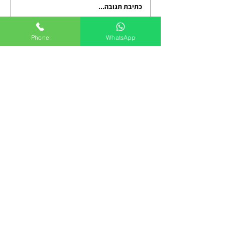
כתיבת תגובה...
אימון אישי מנטלי לגברים:
פריצת דרך בקריירה, בזוגיות
ובהורות
Phone
WhatsApp
בוא נדבר על איך להפסיק לשרוד
את היום, ולהתחיל להוביל אותו
שיחת הכרות ללא עלות