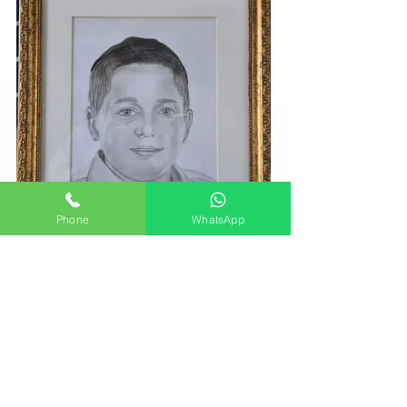
Phone
WhatsApp
גידי (גדעון) ריבלין
שנרצח בנובה 7.10.23