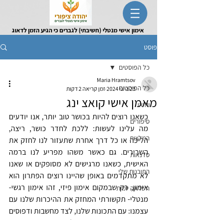
אימון אישי מנטלי (חשיבתי) לגברים כי הגיע הזמן לדאוג
לעצמך
פוסט
כל הפוסטים
Maria Hramtsov
כל הפוסטים
23 ביוני 2024
זמן קריאה 2 דקות
מאמן אישי קואצ ינג
וידאו
כשאנו רוצים להיות בכושר טוב יותר, אנו יודעים 
סיפורים
מה עלינו לעשות: ללכת לחדר כושר, ריצה, 
המלצות
הליכה או כל דרך אחרת שתעזור לנו לחזק את 
השרירים. גם כאשר משהו מפריע לנו ברמה 
סדנאות
האישית, כשאנו מרגישים לא מסופקים או שאנו 
התובנות שלי
לא מתקדמים באופן שהיינו רוצים הפתרון הוא 
אימון, רק שבמקום אימון פיזי, זהו אימון רגשי- 
השראה יומית
מנטלי- תקשורתי המחזק את ההיכרות שלנו עם 
עצמנו: עם התכונות שלנו, לצד מחשבות ודפוסים 