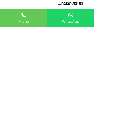
כתיבת תגובה...
אימון אישי מנטלי לגברים:
פריצת דרך בקריירה, בזוגיות
ובהורות
Phone
WhatsApp
בוא נדבר על איך להפסיק לשרוד
את היום, ולהתחיל להוביל אותו
שיחת הכרות ללא עלות