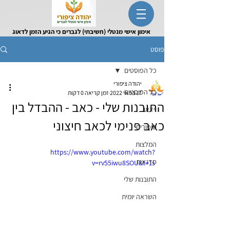
אימון אישי מנטלי (חשיבתי) לגברים כי הגיע הזמן לדאוג
לעצמך
פוסט
כל הפוסטים
יהודה ציפורי
כל הפוסטים
17 במאי 2022
זמן קריאה 0 דקות
התובנות שלי - כאב - ההבדל בין
וידאו
כאב פנימי לכאב חיצוני
סיפורים
המלצות
https://www.youtube.com/watch?
סדנאות
v=rv55iwu8SOU&t=1s
התובנות שלי
השראה יומית