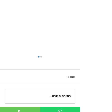
תגובות
כתיבת תגובה...
אימון אישי מנטלי לגברים:
פריצת דרך בקריירה, בזוגיות
ובהורות