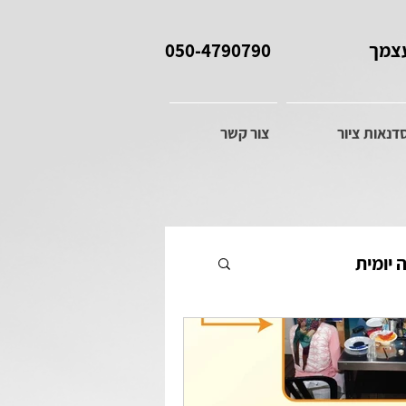
עצמך
050-4790790
דנאות ציור
צור קשר
יומית