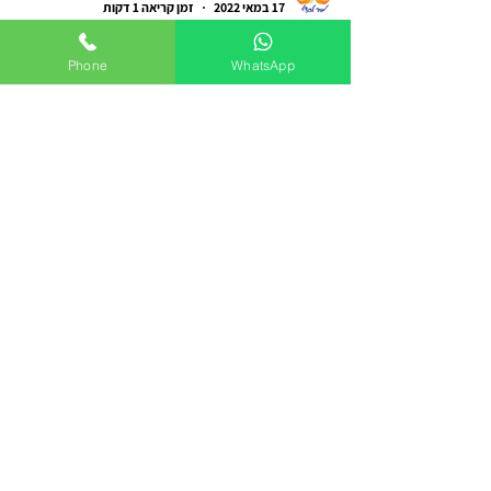
Phone
WhatsApp
יהודה ציפורי
17 במאי 2022
זמן קריאה 1 דקות
המלצות
המלצה לאימון להחייאת הזוגיות עם
יהודה
באהבה יהודה תודה שליווית אותנו בתהליך, והחייאת את
הזוגיות שלנו והשבת בנו את הניצוץ מחדש. מאחלים
שתמשיך לחזק ולאחד זוגות כמו שרק אתה יודע...