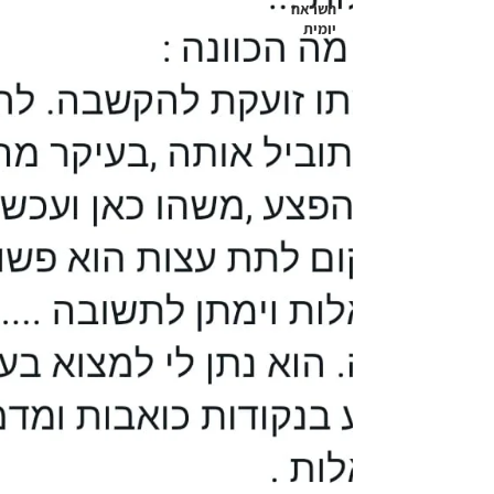
השראה
יומית